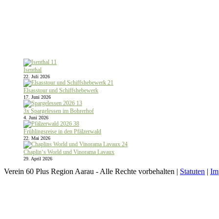
Isenthal
22. Juli 2026
Elsasstour und Schiffshebewerk
17. Juni 2026
3x Spargelessen im Bohrerhof
4. Juni 2026
Frühlingsreise in den Pfälzerwald
22. Mai 2026
Chaplin‘s World und Vinorama Lavaux
29. April 2026
Verein 60 Plus Region Aarau - Alle Rechte vorbehalten |
Statuten
|
Im