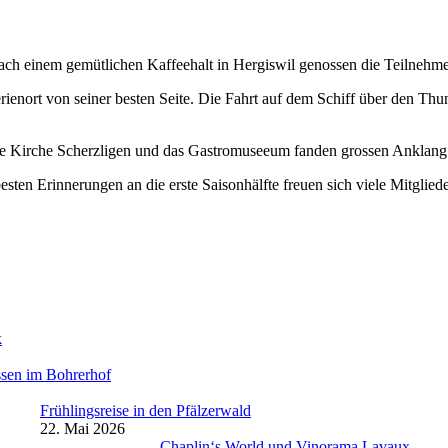
 Nach einem gemütlichen Kaf­fee­halt in Her­giswil genossen die Teil­nehm
e Ferienort von sein­er besten Seite. Die Fahrt auf dem Schiff über den Th
che Kirche Scher­zli­gen und das Gas­tro­museeum fan­den grossen Anklang
 besten Erin­nerun­gen an die erste Saison­hälfte freuen sich viele Mit­glie
k
ssen im Bohrerhof
Frühlingsreise in den Pfälzerwald
22. Mai 2026
Chaplin‘s World und Vinorama Lavaux