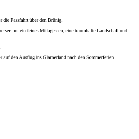
er die Pass­fahrt über den Brünig.
unersee bot ein feines Mit­tagessen, eine traumhafte Land­schaft und
.
der auf den Aus­flug ins Glarn­er­land nach den Som­mer­fe­rien