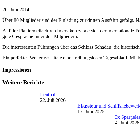
26. Juni 2014
Über 80 Mit­glieder sind der Ein­ladung zur drit­ten Aus­fahrt gefol­gt.
Auf der Flanier­meile durch Inter­lak­en zeigte sich der inter­na­tional
gute Gespräche unter den Mit­gliedern.
Die inter­es­san­ten Führun­gen über das Schloss Schadau, die his­toris
Ein per­fek­tes Wet­ter ges­tat­tete einen rei­bungslosen Tagesablauf. Mit
Impressionen
Weitere Berichte
Isenthal
22. Juli 2026
Elsasstour und Schiffshebewer
17. Juni 2026
3x Spargele
4. Juni 2026