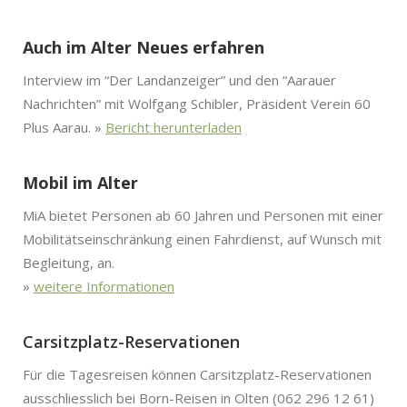
Auch im Alter Neues erfahren
Inter­view im “Der Lan­danzeiger” und den “Aarauer
Nachricht­en” mit Wolf­gang Schi­bler, Präsi­dent Vere­in 60
Plus Aarau. »
Bericht herun­ter­laden
Mobil im Alter
MiA bietet Per­so­n­en ab 60 Jahren und Per­so­n­en mit ein­er
Mobil­ität­sein­schränkung einen Fahr­di­enst, auf Wun­sch mit
Begleitung, an.
»
weit­ere Infor­ma­tio­nen
Carsitzplatz-Reservationen
Für die Tages­reisen kön­nen Car­sitz­platz-Reser­va­tio­nen
auss­chliesslich bei Born-Reisen in Olten (062 296 12 61)