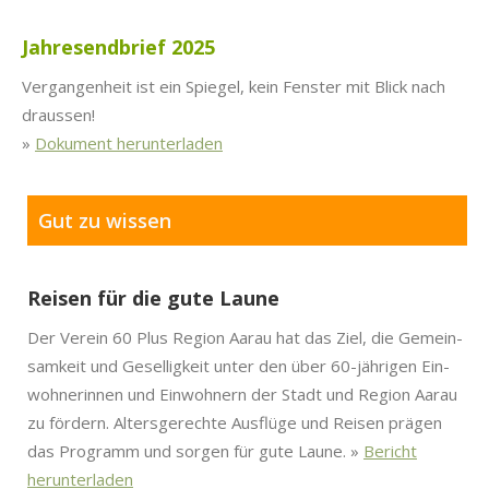
Jahresendbrief 2025
Ver­gan­gen­heit ist ein Spiegel, kein Fen­ster mit Blick nach
draussen!
»
Doku­ment herun­ter­laden
Gut zu wissen
Reisen für die gute Laune
Der Vere­in 60 Plus Region Aarau hat das Ziel, die Gemein­
samkeit und Gesel­ligkeit unter den über 60-jähri­gen Ein­
wohner­in­nen und Ein­wohn­ern der Stadt und Region Aarau
zu fördern. Alters­gerechte Aus­flüge und Reisen prä­gen
das Pro­gramm und sor­gen für gute Laune. »
Bericht
herun­ter­laden