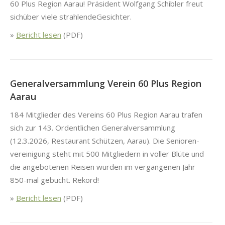
60 Plus Region Aarau! Präsi­dent Wolf­gang Schi­bler freut
sichüber viele strahlen­de­Gesichter.
»
Bericht lesen
(PDF)
Generalversammlung Verein 60 Plus Region
Aarau
184 Mit­glieder des Vere­ins 60 Plus Region Aarau trafen
sich zur 143. Ordentlichen Gen­er­alver­samm­lung
(12.3.2026, Restau­rant Schützen, Aarau). Die Senioren­
vere­ini­gung ste­ht mit 500 Mit­gliedern in voller Blüte und
die ange­bote­nen Reisen wur­den im ver­gan­genen Jahr
850-mal gebucht. Reko­rd!
»
Bericht lesen
(PDF)