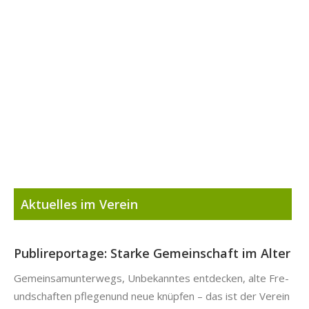
Aktuelles im Verein
Publireportage: Starke Gemeinschaft im Alter
Gemein­samunter­wegs, Unbekan­ntes ent­deck­en, alte Fre­
und­schaften pfle­ge­nund neue knüpfen – das ist der Vere­in