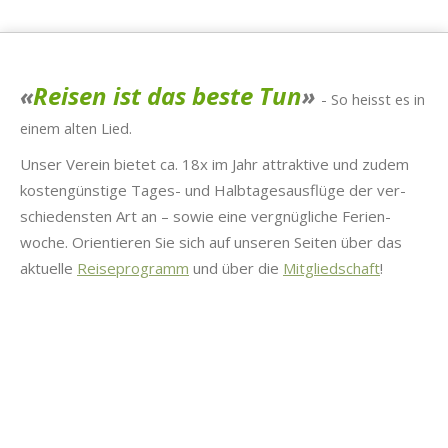
«
Reisen ist das beste Tun
»
-
So heisst es in
einem alten Lied.
Unser Vere­in bietet ca. 18x im Jahr attrak­tive und zudem
kostengün­stige Tages- und Halb­tage­saus­flüge der ver­
schieden­sten Art an – sowie eine vergnügliche Ferien­
woche. Ori­en­tieren Sie sich auf unseren Seit­en über das
aktuelle
Reise­pro­gramm
und über die
Mit­glied­schaft
!