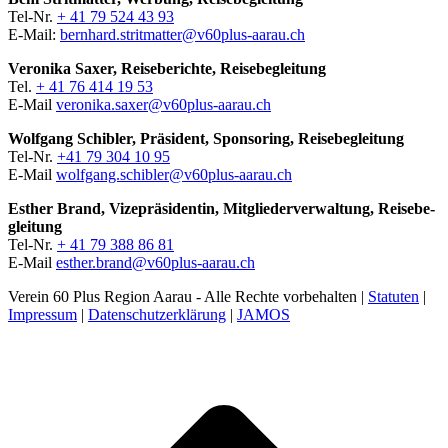
Tel-Nr.
+ 41 79 524 43 93
E‑Mail:
bernhard.stritmatter@v60plus-aarau.ch
Veroni­ka Sax­er, Reise­berichte, Reise­be­gleitung
Tel.
+ 41 76 414 19 53
E‑Mail
veronika.saxer@v60plus-aarau.ch
Wolf­gang Schi­bler, Präsi­dent, Spon­sor­ing, Reise­be­gleitung
Tel-Nr.
+41 79 304 10 95
E‑Mail
wolfgang.schibler@v60plus-aarau.ch
Esther Brand, Vizepräsi­dentin, Mit­gliederver­wal­tung, Reise­be­
gleitung
Tel-Nr.
+ 41 79 388 86 81
E‑Mail
esther.brand@v60plus-aarau.ch
Verein 60 Plus Region Aarau - Alle Rechte vorbehalten |
Statuten
|
Impressum
|
Datenschutzerklärung
|
JAMOS
t
T