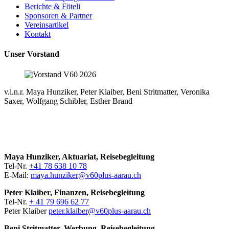
Berichte & Föteli
Sponsoren & Partner
Vereinsartikel
Kontakt
Unser Vorstand
v.l.n.r. Maya Hun­zik­er, Peter Klaiber, Beni Strit­mat­ter, Veroni­ka
Sax­er, Wolf­gang Schi­bler, Esther Brand
Maya Hun­zik­er, Aktu­ar­i­at, Reise­be­gleitung
Tel-Nr.
+41 78 638 10 78
E‑Mail:
maya.hunziker@v60plus-aarau.ch
Peter Klaiber, Finanzen, Reise­be­gleitung
Tel-Nr.
+ 41 79 696 62 77
Peter Klaiber
peter.klaiber@v60plus-aarau.ch
Beni Strit­mat­ter, Wer­bung, Reise­be­gleitung