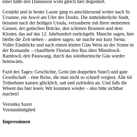
ein­er hätte den Damas­son wohl gle­ich hier degustiert.
Gestärkt und in bester Laune ging es anschliessend weit­er nach St.
Ursanne, ein Juwel am Ufer des Doubs. Die mit­te­lal­ter­liche Stadt,
benan­nt nach der heili­gen Ursu­la, verza­uberte mit ihren stein­er­nen
Gassen, der gotis­chen Brücke, den schö­nen Brun­nen und dem
Kloster, das auf das 12. Jahrhun­dert zurückgeht. Manche sagen, hier
bleibe die Zeit ste­hen – andere sagen, sie mache nur kurz Sies­ta.
Voller Eindrücke und nach einem let­zten Glas Wein an der Sonne in
der Romandie – chauffierte Flo­ri­an den Bus über Mümliswil-
Ramiswil, den Pass­wang, durch das solothur­nische Gäu wieder
heimwärts.
Faz­it des Tages: Geschichte, Geist (im dop­pel­ten Sinn!) und gute
Gesellschaft – eine Reise, die man nicht so schnell ver­gisst. Alle 64
Teil­nehmer kamen glücklich, satt und zufrieden an. Und falls die
Wisent das hier lesen: Wir kom­men wieder – also bitte sicht­bar
machen!
Veroni­ka Sax­er
Vor­stand­mit­glied
Impressionen