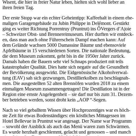
Wisent, die hier in freier Natur leben, hiel­ten sich wohl lieber an
ihren freien Tag.
Der erste Stopp war ein echter Geheimtipp: Kaf­fee­halt in einem ehe­
ma­li­gen Gara­genge­bäude zu Jubin Philippe in Delé­mont. Gestärkt
ging es weit­er Rich­tung Por­ren­truy (Prun­trut) ins ÔVerg­ers d’A­joie
– Schweiz­er Obst- und Bren­nereimu­se­um. Hier durften wir ent­deck­
en, dass man auch ohne Führerschein Dampf machen kann: Auf
dem Gelände wach­sen 5000 Damas­sine Bäume und ebenso­viele
Apfel­bäume in 15 ver­schiede­nen Sorten. Die nationale Bedeu­tung,
die dem Muse­um zukommt, geht bis in die 1950er Jahre zurück.
Damals haben die Bauern sehr viel Schnaps pro­duziert mit teils
katas­trophaler Qual­ität. Dies hat­te sich neg­a­tiv auf die Gesund­heit
der Bevölkerung aus­gewirkt. Die Eid­genös­sis­che Alko­holver­wal­
tung (EAV) sah sich gezwun­gen, Des­til­lierkol­ben zu beschlagnah­
men. Die aus­gestell­ten 52 alten Bren­nöfen wur­den 2018 zu einem
ein­ma­li­gen Muse­um zusam­menge­tra­gen! Die Des­til­la­tion ist in der
Region eine ern­ste Angele­gen­heit – sie darf nur bis zum 31. Dezem­
ber betrieben wer­den, son­st dro­ht kein „AOP “-Segen.
Nach so viel geball­tem Wis­sen über Hoch­prozentiges war es höch­
ste Zeit für etwas Boden­ständi­ges: ein köstlich­es Mit­tagessen im
Hotel Belle­vue in Prun­trut war ange­sagt. Der Name war Pro­gramm
– sowohl der Aus­blick als auch das Menü waren zum Schwär­men.
Es wurde herzhaft geschlemmt, gelacht und genossen – und manch