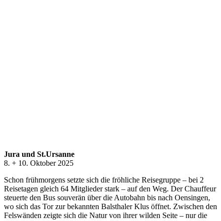
Jura und St.Ursanne
8. + 10. Okto­ber 2025
Schon frühmorgens set­zte sich die fröh­liche Reiseg­ruppe – bei 2
Reise­ta­gen gle­ich 64 Mit­glieder stark – auf den Weg. Der Chauf­feur
steuerte den Bus sou­verän über die Auto­bahn bis nach Oensin­gen,
wo sich das Tor zur bekan­nten Bal­sthaler Klus öffnet. Zwis­chen den
Fel­swän­den zeigte sich die Natur von ihrer wilden Seite – nur die