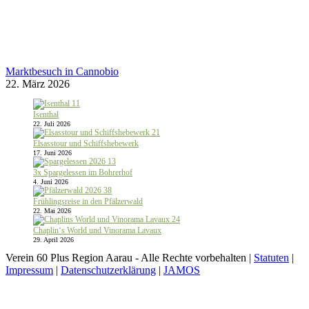
Marktbesuch in Cannobio
22. März 2026
Isenthal
22. Juli 2026
Elsasstour und Schiffshebewerk
17. Juni 2026
3x Spargelessen im Bohrerhof
4. Juni 2026
Frühlingsreise in den Pfälzerwald
22. Mai 2026
Chaplin‘s World und Vinorama Lavaux
29. April 2026
Verein 60 Plus Region Aarau - Alle Rechte vorbehalten |
Statuten
|
Impressum
|
Datenschutzerklärung
|
JAMOS
t
T