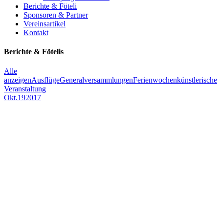
Berichte & Föteli
Sponsoren & Partner
Vereinsartikel
Kontakt
Berichte & Fötelis
Alle
anzeigen
Ausflüge
Generalversammlungen
Ferienwochen
künstlerische
Veranstaltung
Okt.
19
2017