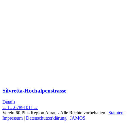
Silvretta-Hochalpenstrasse
Details
←
1
…
6
7
8
9
10
11
→
Verein 60 Plus Region Aarau - Alle Rechte vorbehalten |
Statuten
|
Impressum
|
Datenschutzerklärung
|
JAMOS
t