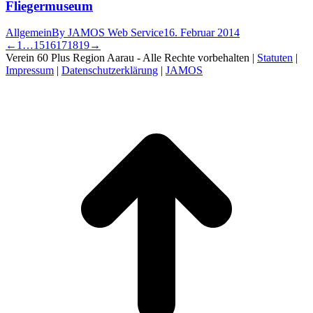
Fliegermuseum
Allgemein
By
JAMOS Web Service
16. Februar 2014
←
1
…
15
16
17
18
19
→
Verein 60 Plus Region Aarau - Alle Rechte vorbehalten |
Statuten
|
Impressum
|
Datenschutzerklärung
|
JAMOS
t
T