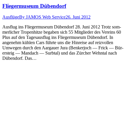
Fliegermuseum Dübendorf
Ausflüge
By
JAMOS Web Service
26. Juni 2012
Aus­flug ins Fliegermu­se­um Düben­dorf 28. Juni 2012 Trotz som­
mer­lich­er Tropen­hitze begaben sich 55 Mit­glieder des Vere­ins 60
Plus auf den Tage­saus­flug ins Fliegermu­se­um Düben­dorf. In
angenehm kühlen Cars führte uns die Hin­reise auf reizvollen
Umwe­gen durch den Aar­gauer Jura (Benker­joch — Frick — Bür­
ersteig — Man­dach — Surb­tal) und das Zürcher Wehn­tal nach
Düben­dorf. Das…