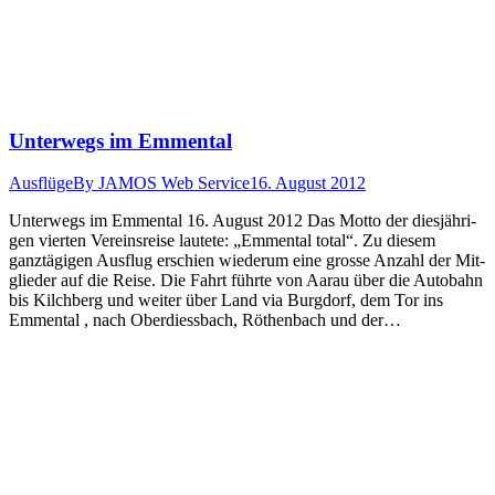
Unterwegs im Emmental
Ausflüge
By
JAMOS Web Service
16. August 2012
Unter­wegs im Emmen­tal 16. August 2012 Das Mot­to der diesjähri­
gen vierten Vere­in­sreise lautete: „Emmen­tal total“. Zu diesem
ganztägi­gen Aus­flug erschien wiederum eine grosse Anzahl der Mit­
glieder auf die Reise. Die Fahrt führte von Aarau über die Auto­bahn
bis Kilch­berg und weit­er über Land via Burgdorf, dem Tor ins
Emmen­tal , nach Oberdiess­bach, Röthen­bach und der…