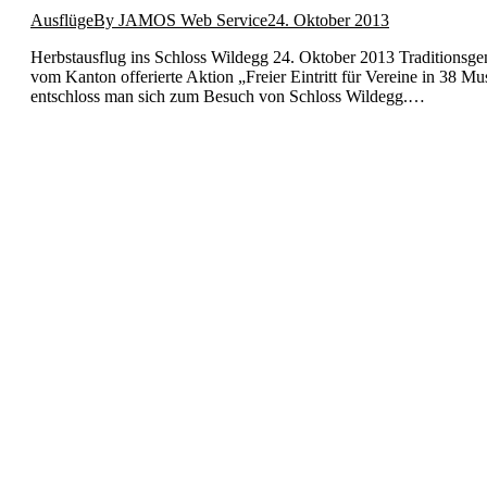
Ausflüge
By
JAMOS Web Service
24. Oktober 2013
Herb­staus­flug ins Schloss Wildegg 24. Okto­ber 2013 Tra­di­tion­s­g
vom Kan­ton offerierte Aktion „Freier Ein­tritt für Vere­ine in 38 
entschloss man sich zum Besuch von Schloss Wildegg.…