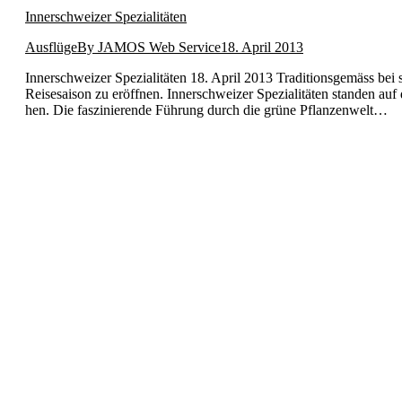
Innerschweizer Spezialitäten
Ausflüge
By
JAMOS Web Service
18. April 2013
Inner­schweiz­er Spezial­itäten 18. April 2013 Tra­di­tion­s­gemäss be
Reis­e­sai­son zu eröff­nen. Inner­schweiz­er Spezial­itäten standen
hen. Die faszinierende Führung durch die grüne Pflanzen­welt…