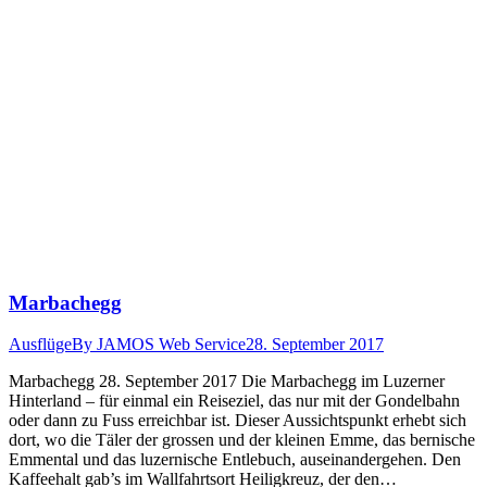
Marbachegg
Ausflüge
By
JAMOS Web Service
28. September 2017
Mar­bachegg 28. Sep­tem­ber 2017 Die Mar­bachegg im Luzern­er
Hin­ter­land – für ein­mal ein Reiseziel, das nur mit der Gondel­bahn
oder dann zu Fuss erre­ich­bar ist. Dieser Aus­sicht­spunkt erhebt sich
dort, wo die Täler der grossen und der kleinen Emme, das bernische
Emmen­tal und das luzernische Entle­buch, auseinan­derge­hen. Den
Kaf­fee­halt gab’s im Wall­fahrt­sort Heiligkreuz, der den…