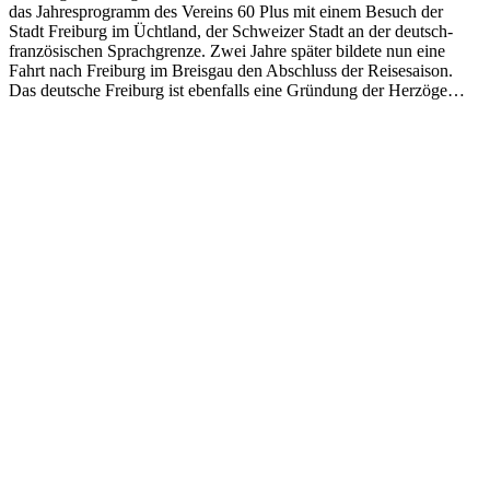
das Jahre­spro­gramm des Vere­ins 60 Plus mit einem Besuch der
Stadt Freiburg im Ücht­land, der Schweiz­er Stadt an der deutsch-
franzö­sis­chen Sprach­gren­ze. Zwei Jahre später bildete nun eine
Fahrt nach Freiburg im Breis­gau den Abschluss der Reis­e­sai­son.
Das deutsche Freiburg ist eben­falls eine Grün­dung der Herzöge…