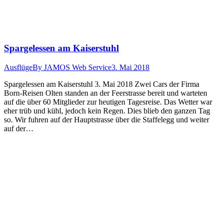
Spargelessen am Kaiserstuhl
Ausflüge
By
JAMOS Web Service
3. Mai 2018
Sparge­lessen am Kaiser­stuhl 3. Mai 2018 Zwei Cars der Fir­ma
Born-Reisen Olten standen an der Feer­strasse bere­it und warteten
auf die über 60 Mit­glieder zur heuti­gen Tages­reise. Das Wet­ter war
eher trüb und kühl, jedoch kein Regen. Dies blieb den ganzen Tag
so. Wir fuhren auf der Haupt­strasse über die Staffe­legg und weit­er
auf der…