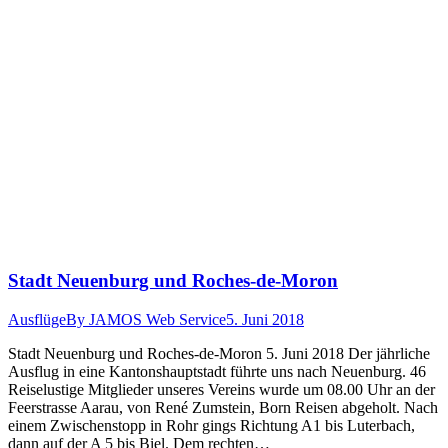
Stadt Neuenburg und Roches-de-Moron
Ausflüge
By
JAMOS Web Service
5. Juni 2018
Stadt Neuen­burg und Roches-de-Moron 5. Juni 2018 Der jährliche
Aus­flug in eine Kan­ton­shaupt­stadt führte uns nach Neuen­burg. 46
Reiselustige Mit­glieder unseres Vere­ins wurde um 08.00 Uhr an der
Feer­strasse Aarau, von René Zum­stein, Born Reisen abge­holt. Nach
einem Zwis­chen­stopp in Rohr gings Rich­tung A1 bis Luter­bach,
dann auf der A 5 bis Biel. Dem recht­en…