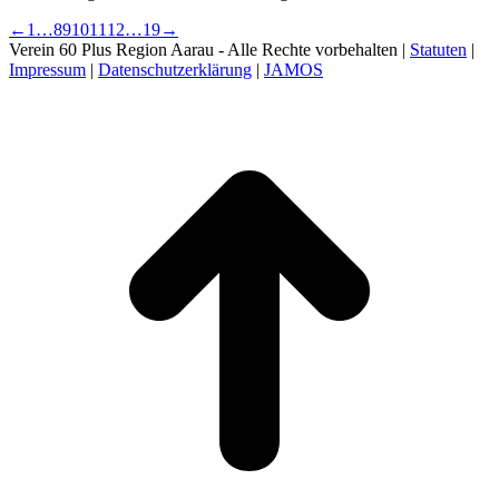
←
1
…
8
9
10
11
12
…
19
→
Verein 60 Plus Region Aarau - Alle Rechte vorbehalten |
Statuten
|
Impressum
|
Datenschutzerklärung
|
JAMOS
t
T