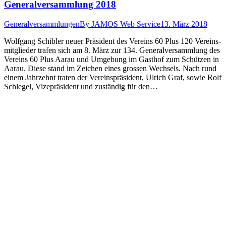
Generalversammlung 2018
Generalversammlungen
By
JAMOS Web Service
13. März 2018
Wolf­gang Schi­bler neuer Präsi­dent des Vere­ins 60 Plus 120 Vere­ins­
mit­glieder trafen sich am 8. März zur 134. Gen­er­alver­samm­lung des
Vere­ins 60 Plus Aarau und Umge­bung im Gasthof zum Schützen in
Aarau. Diese stand im Zeichen eines grossen Wech­sels. Nach rund
einem Jahrzehnt trat­en der Vere­in­spräsi­dent, Ulrich Graf, sowie Rolf
Schlegel, Vizepräsi­dent und zuständig für den…