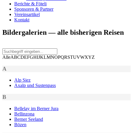
Berichte & Föteli
Sponsoren & Partner
Vereinsartikel
Kontakt
Bildergalerien — alle bisherigen Reisen
Alle
A
B
C
D
E
F
G
H
I
J
K
L
M
N
O
P
Q
R
S
T
U
V
W
X
Y
Z
A
Alp Siez
Axalp und Susten­pass
B
Bel­le­lay im Bern­er Jura
Bellinzona
Bern­er See­land
Bözen