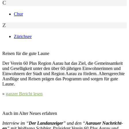
C
Chur
Z
Zürich­see
Reisen für die gute Laune
Der Vere­in 60 Plus Region Aarau hat das Ziel, die Gemein­samkeit
und Gesel­ligkeit unter den über 60-jähri­gen Ein­wohner­in­nen und
Ein­wohn­ern der Stadt und Region Aarau zu fördern. Alters­gerechte
Ausflüge und Reisen prä­gen das Pro­gramm und sor­gen für gute
Laune.
»
ganz­er Bericht lesen
Auch im Alter Neues erfahren
Inter­view im “
Der Lan­danzeiger
” und den “
Aarauer Nachricht­
en
” mit Wolf­gang Schi­bler, Präsi­dent Vere­in 60 Plus Aarau und