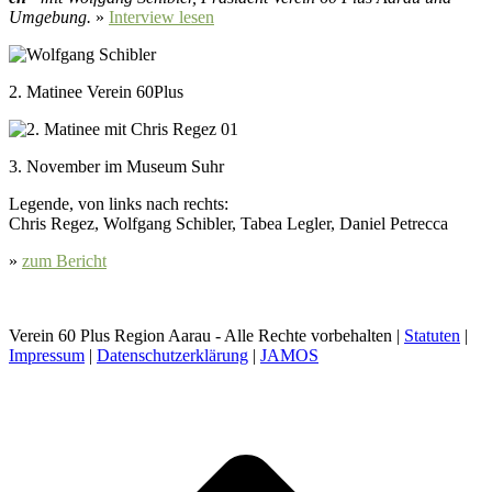
Umge­bung.
»
Inter­view lesen
2. Matinee Verein 60Plus
3. Novem­ber im Muse­um Suhr
Leg­ende, von links nach rechts:
Chris Regez, Wolf­gang Schi­bler, Tabea Legler, Daniel Petrec­ca
»
zum Bericht
Verein 60 Plus Region Aarau - Alle Rechte vorbehalten |
Statuten
|
Impressum
|
Datenschutzerklärung
|
JAMOS
t
T