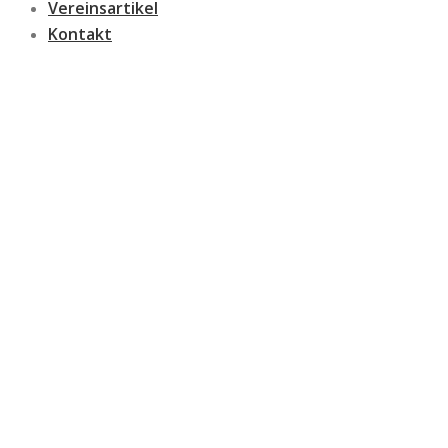
Vereinsartikel
Kontakt
Anmeldung
Autofreies Quinten am