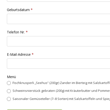
Geburts­da­tum
*
Tele­fon Nr.
*
E‑Mail-Adresse
*
Menü
Fis­chknus­per­li „See­hus“ (200gr) Zan­der im Bierteig mit Salzkartof
Schweinsnierstück gebrat­en (200g) mit Kräuter­but­ter und Pommes
Saisonaler Gemüseteller (7–8 Sorten) mit Salzkartof­feln und Spie