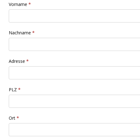
Vor­name
*
Nach­name
*
Adresse
*
PLZ
*
Ort
*