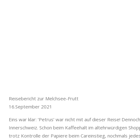
Reise­bericht zur Melch­see-Frutt
16.September 2021
Eins war klar: ‘Petrus’ war nicht mit auf dieser Reise! Den­noch
Inner­schweiz. Schon beim Kaf­fee­halt im altehrwürdi­gen Sho
trotz Kon­trolle der Papiere beim Care­in­stieg, nochmals jedes