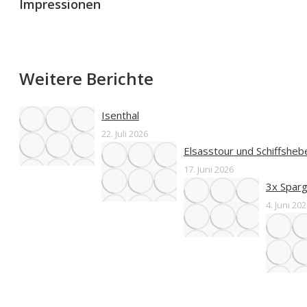
Impressionen
Weitere Berichte
Isenthal
22. Juli 2026
Elsasstour und Schiffshe
17. Juni 2026
3x Sparg
4. Juni 20