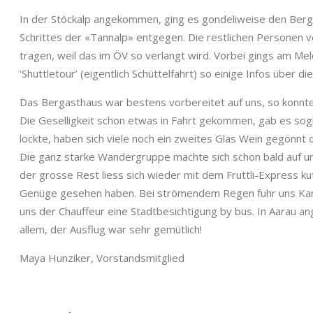
In der Stöck­alp angekom­men, ging es gondeli­weise den Berg 
Schrittes der «Tan­nalp» ent­ge­gen. Die restlichen Per­so­n­e
tra­gen, weil das im ÖV so ver­langt wird. Vor­bei gings am Me
‘Shut­tle­tour’ (eigentlich Schüt­telfahrt) so einige Infos über
Das Bergasthaus war bestens vor­bere­it­et auf uns, so kon­nte
Die Gesel­ligkeit schon etwas in Fahrt gekom­men, gab es sogl
lock­te, haben sich viele noch ein zweites Glas Wein gegön­nt o
Die ganz starke Wan­der­gruppe machte sich schon bald auf un
der grosse Rest liess sich wieder mit dem Frut­tli-Express ku
Genüge gese­hen haben. Bei strö­men­dem Regen fuhr uns Kari 
uns der Chauf­feur eine Stadtbesich­ti­gung by bus. In Aarau 
allem, der Aus­flug war sehr gemütlich!
Maya Hun­zik­er, Vor­standsmit­glied