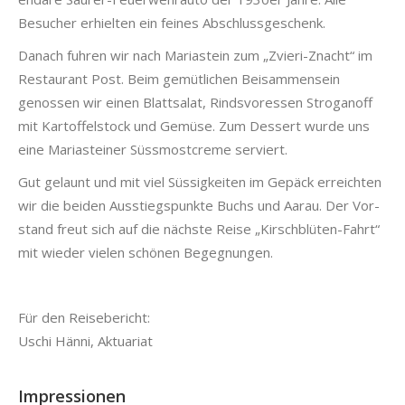
Besuch­er erhiel­ten ein feines Abschlussgeschenk.
Danach fuhren wir nach Mari­astein zum „Zvieri-Znacht“ im
Restau­rant Post. Beim gemütlichen Beisam­men­sein
genossen wir einen Blattsalat, Rindsvoressen Stroganoff
mit Kartof­fel­stock und Gemüse. Zum Dessert wurde uns
eine Mari­astein­er Süss­most­creme serviert.
Gut gelaunt und mit viel Süs­sigkeit­en im Gepäck erre­icht­en
wir die bei­den Ausstiegspunk­te Buchs und Aarau. Der Vor­
stand freut sich auf die näch­ste Reise „Kirschblüten-Fahrt“
mit wieder vie­len schö­nen Begeg­nun­gen.
Für den Reise­bericht:
Uschi Hän­ni, Aktu­ar­i­at
Impressionen