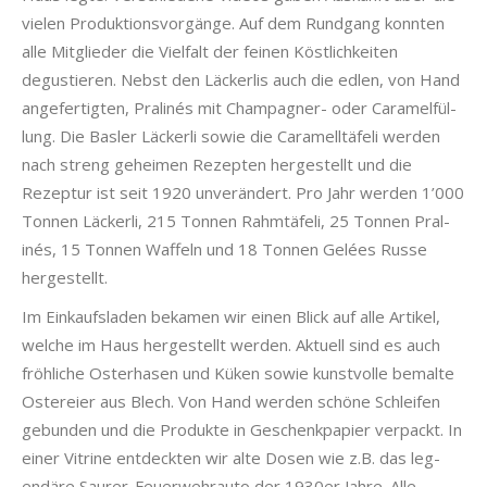
vie­len Pro­duk­tionsvorgänge. Auf dem Rundgang kon­nten
alle Mit­glieder die Vielfalt der feinen Köstlichkeit­en
degustieren. Neb­st den Läck­erlis auch die edlen, von Hand
ange­fer­tigten, Pral­inés mit Cham­pag­n­er- oder Caramelfül­
lung. Die Basler Läck­er­li sowie die Caramelltäfe­li wer­den
nach streng geheimen Rezepten hergestellt und die
Rezep­tur ist seit 1920 unverän­dert. Pro Jahr wer­den 1’000
Ton­nen Läck­er­li, 215 Ton­nen Rahmtäfe­li, 25 Ton­nen Pral­
inés, 15 Ton­nen Waf­feln und 18 Ton­nen Gelées Russe
hergestellt.
Im Einkauf­s­laden beka­men wir einen Blick auf alle Artikel,
welche im Haus hergestellt wer­den. Aktuell sind es auch
fröh­liche Oster­hasen und Küken sowie kun­stvolle bemalte
Ostereier aus Blech. Von Hand wer­den schöne Schleifen
gebun­den und die Pro­duk­te in Geschenkpa­pi­er ver­packt. In
ein­er Vit­rine ent­deck­ten wir alte Dosen wie z.B. das leg­
endäre Saur­er-Feuer­wehrauto der 1930er Jahre. Alle