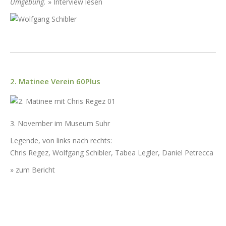
Umge­bung.
»
Inter­view lesen
2. Matinee Verein 60Plus
3. Novem­ber im Muse­um Suhr
Leg­ende, von links nach rechts:
Chris Regez, Wolf­gang Schi­bler, Tabea Legler, Daniel Petrec­ca
»
zum Bericht