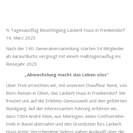
½ Tage­saus­flug Besich­ti­gung Läck­er­li Huus in Frenk­endorf
16. März 2023
Nach der 140. Gen­er­alver­samm­lung starten 34 Mit­glieder
ab Aarau/Buchs vergnügt mit einem Halb­tage­sauflug ins
Reise­jahr 2023.
„Abwech­slung macht das Leben süss“
Über Frick erre­icht­en wir, mit unserem Chauf­feur René, von
Born-Reisen in Olten, das Läck­er­li Huus in Frenk­endorf. Wir
freuten uns auf die Erleb­nis-Genuss­welt und den geführten
Rundgang. Auf der inter­es­san­ten Führung erfuhren wir,
dass 1904 André Klein, aus Meirin­gen, einen Con­fis­eriebe­
trieb in Basel über­nahm und den Grund­stein fürs Läck­er­li
Huus legte. Ver­schiedene Videos gaben Auskun­ft über die