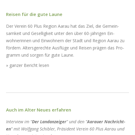
Reisen für die gute Laune
Der Vere­in 60 Plus Region Aarau hat das Ziel, die Gemein­
samkeit und Gesel­ligkeit unter den über 60-jähri­gen Ein­
wohner­in­nen und Ein­wohn­ern der Stadt und Region Aarau zu
fördern. Alters­gerechte Ausflüge und Reisen prä­gen das Pro­
gramm und sor­gen für gute Laune.
»
ganz­er Bericht lesen
Auch im Alter Neues erfahren
Inter­view im “
Der Lan­danzeiger
” und den “
Aarauer Nachricht­
en
” mit Wolf­gang Schi­bler, Präsi­dent Vere­in 60 Plus Aarau und