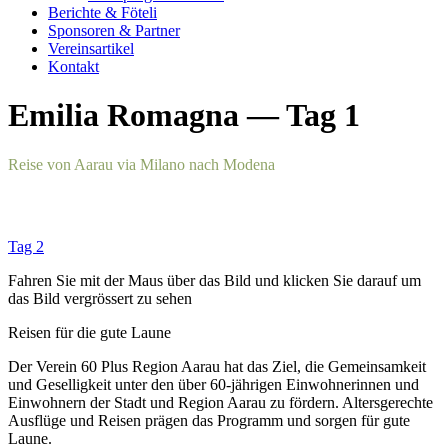
Berichte & Föteli
Sponsoren & Partner
Vereinsartikel
Kontakt
Emilia Romagna — Tag 1
Reise von Aarau via Milano nach Mod­e­na
Tag 2
Fahren Sie mit der Maus über das Bild und klick­en Sie darauf um
das Bild ver­grössert zu sehen
Reisen für die gute Laune
Der Vere­in 60 Plus Region Aarau hat das Ziel, die Gemein­samkeit
und Gesel­ligkeit unter den über 60-jähri­gen Ein­wohner­in­nen und
Ein­wohn­ern der Stadt und Region Aarau zu fördern. Alters­gerechte
Ausflüge und Reisen prä­gen das Pro­gramm und sor­gen für gute
Laune.