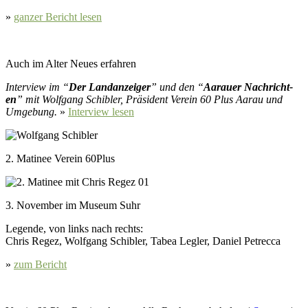
»
ganz­er Bericht lesen
Auch im Alter Neues erfahren
Inter­view im “
Der Lan­danzeiger
” und den “
Aarauer Nachricht­
en
” mit Wolf­gang Schi­bler, Präsi­dent Vere­in 60 Plus Aarau und
Umge­bung.
»
Inter­view lesen
2. Matinee Verein 60Plus
3. Novem­ber im Muse­um Suhr
Leg­ende, von links nach rechts:
Chris Regez, Wolf­gang Schi­bler, Tabea Legler, Daniel Petrec­ca
»
zum Bericht