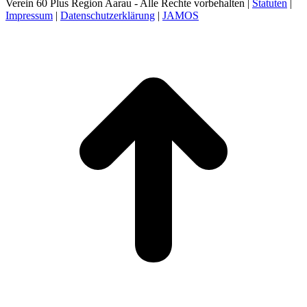
Verein 60 Plus Region Aarau - Alle Rechte vorbehalten |
Statuten
|
Impressum
|
Datenschutzerklärung
|
JAMOS
t
T